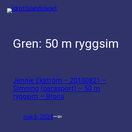
Hoppa
till
innehåll
Gren:
50 m ryggsim
Jennie Ekström – 20100821 –
Simning (parasport) – 50 m
ryggsim – Brons
maj 6, 2024
—
av