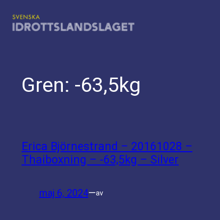
Hoppa
till
innehåll
Gren:
-63,5kg
Erica Björnestrand – 20161028 –
Thaiboxning – -63,5kg – Silver
maj 6, 2024
—
av