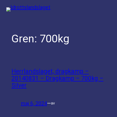
Hoppa
till
innehåll
Gren:
700kg
Herrlandslaget, dragkamp –
20140831 – Dragkamp – 700kg –
Silver
maj 6, 2024
—
av