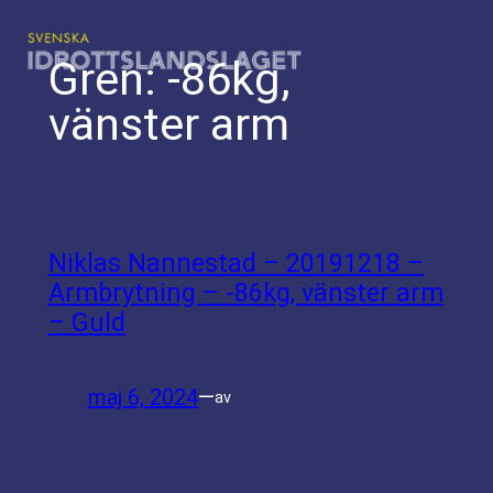
Hoppa
till
Gren:
-86kg,
innehåll
vänster arm
Niklas Nannestad – 20191218 –
Armbrytning – -86kg, vänster arm
– Guld
maj 6, 2024
—
av