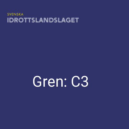
Hoppa
till
innehåll
Gren:
C3