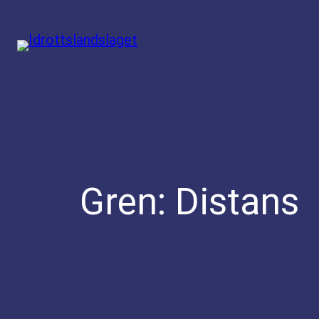
Hoppa
till
innehåll
Gren:
Distans