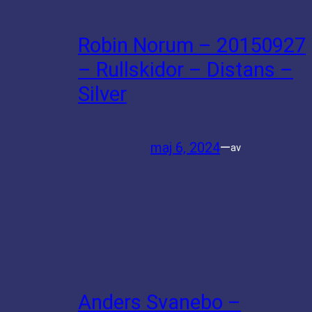
Robin Norum – 20150927
– Rullskidor – Distans –
Silver
maj 6, 2024
—
av
Anders Svanebo –