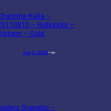
Charlotte Kalla –
20110810 – Rullskidor –
Distans – Guld
maj 6, 2024
—
av
Anders Svanebo –