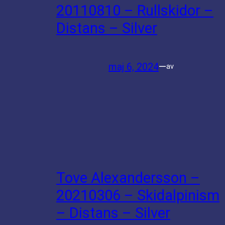
20110810 – Rullskidor –
Distans – Silver
maj 6, 2024
—
av
Tove Alexandersson –
20210306 – Skidalpinism
– Distans – Silver