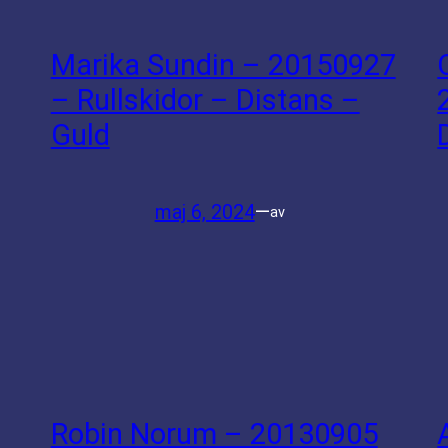
Marika Sundin – 20150927
– Rullskidor – Distans –
Guld
maj 6, 2024
—
av
Robin Norum – 20130905