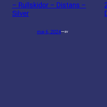
– Rullskidor – Distans –
Silver
maj 6, 2024
—
av