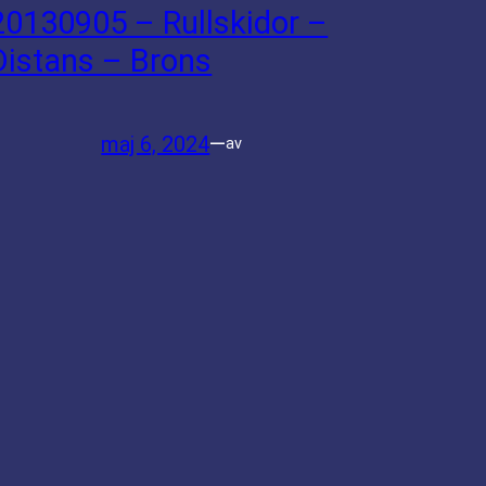
20130905 – Rullskidor –
Distans – Brons
maj 6, 2024
—
av