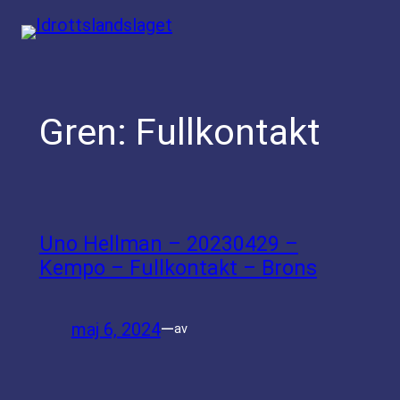
Hoppa
till
innehåll
Gren:
Fullkontakt
Uno Hellman – 20230429 –
Kempo – Fullkontakt – Brons
maj 6, 2024
—
av