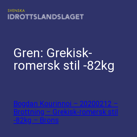
Hoppa
till
innehåll
Gren:
Grekisk-
romersk stil -82kg
Bogdan Kourinnoi – 20200212 –
Brottning – Grekisk-romersk stil
-82kg – Brons