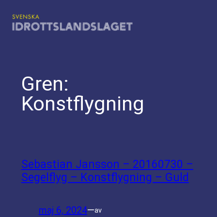
Hoppa
till
innehåll
Gren:
Konstflygning
Sebastian Jansson – 20160730 –
Segelflyg – Konstflygning – Guld
maj 6, 2024
—
av