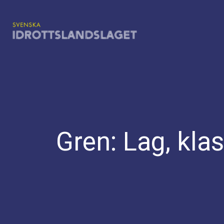
Hoppa
till
innehåll
Gren:
Lag, klas