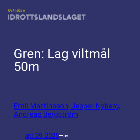
Hoppa
till
innehåll
Gren:
Lag viltmål
50m
Emil Martinsson, Jesper Nyberg,
Andreas Bergström
apr 29, 2025
—
av