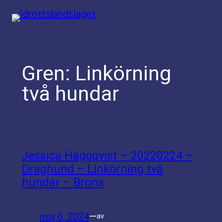
Hoppa
till
innehåll
Gren:
Linkörning
två hundar
Jessica Häggqvist – 20220224 –
Draghund – Linkörning två
hundar – Brons
maj 6, 2024
—
av