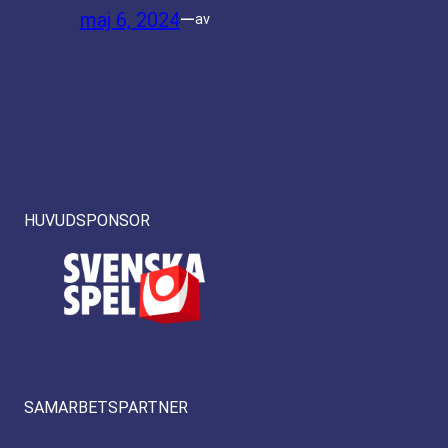
maj 6, 2024
—
av
HUVUDSPONSOR
SAMARBETSPARTNER