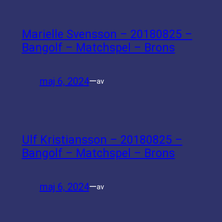
Marielle Svensson – 20180825 –
Bangolf – Matchspel – Brons
maj 6, 2024
—
av
Ulf Kristiansson – 20180825 –
Bangolf – Matchspel – Brons
maj 6, 2024
—
av