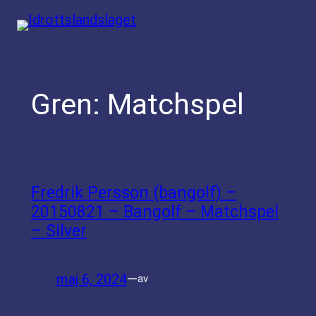
Hoppa
till
innehåll
Gren:
Matchspel
Fredrik Persson (bangolf) –
20150821 – Bangolf – Matchspel
– Silver
maj 6, 2024
—
av