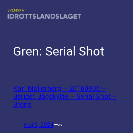
Hoppa
till
innehåll
Gren:
Serial Shot
Karl Mollerberg – 20160906 –
Beridet Bågskytte – Serial Shot –
Brons
maj 6, 2024
—
av