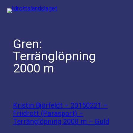
Hoppa
till
innehåll
Gren:
Terränglöpning
2000 m
Kristin Björfeldt – 20150221 –
Friidrott (Parasport) –
Terränglöpning 2000 m – Guld