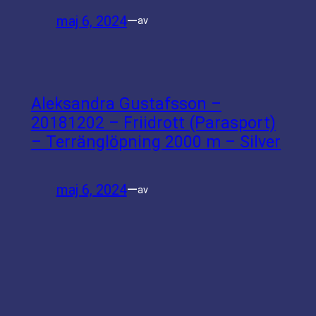
maj 6, 2024
—
av
Aleksandra Gustafsson –
20181202 – Friidrott (Parasport)
– Terränglöpning 2000 m – Silver
maj 6, 2024
—
av