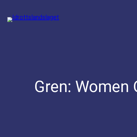
Hoppa
till
innehåll
Gren:
Women 