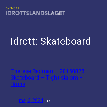
Hoppa
till
innehåll
Idrott:
Skateboard
Therese Redman – 20150828 –
Skateboard – Tight slalom –
Brons
maj 6, 2024
—
av