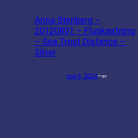
Anna Stenberg –
20120801 – Flugkastning
– Sea Trout Distance –
Silver
maj 6, 2024
—
av