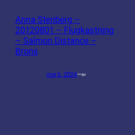
Anna Stenberg –
20120801 – Flugkastning
– Salmon Distance –
Brons
maj 6, 2024
—
av