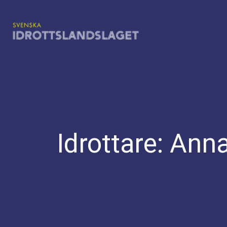
Hoppa
till
innehåll
Idrottare:
Anna