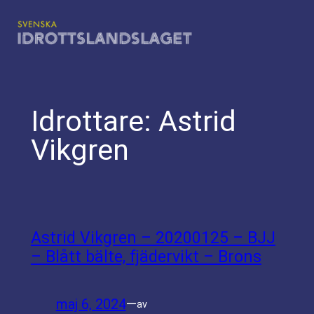
Hoppa
till
innehåll
Idrottare:
Astrid
Vikgren
Astrid Vikgren – 20200125 – BJJ
– Blått bälte, fjädervikt – Brons
maj 6, 2024
—
av