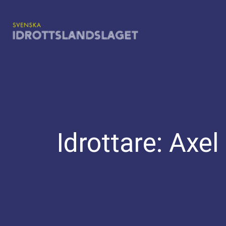
Hoppa
till
innehåll
Idrottare:
Axel