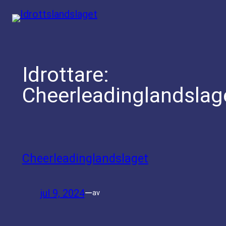
Hoppa
till
innehåll
Idrottare:
Cheerleadinglandslag
Cheerleadinglandslaget
jul 9, 2024
—
av