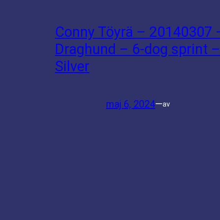
Conny Töyrä – 20140307 
Draghund – 6-dog sprint 
Silver
maj 6, 2024
—
av