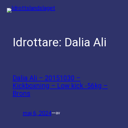
Hoppa
till
innehåll
Idrottare:
Dalia Ali
Dalia Ali – 20151030 –
Kickboxning – Low kick -56kg –
Brons
maj 6, 2024
—
av