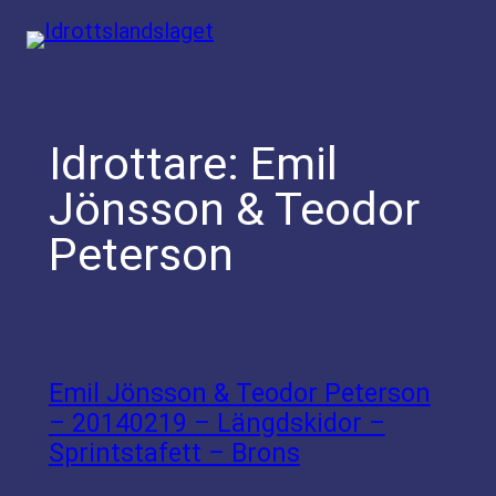
Hoppa
till
innehåll
Idrottare:
Emil
Jönsson & Teodor
Peterson
Emil Jönsson & Teodor Peterson
– 20140219 – Längdskidor –
Sprintstafett – Brons