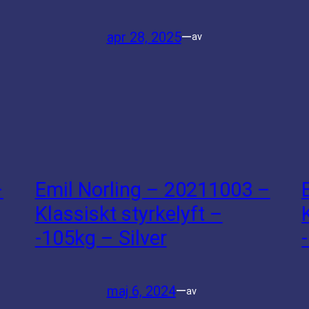
apr 28, 2025
—
av
–
Emil Norling – 20211003 –
Klassiskt styrkelyft –
-105kg – Silver
maj 6, 2024
—
av