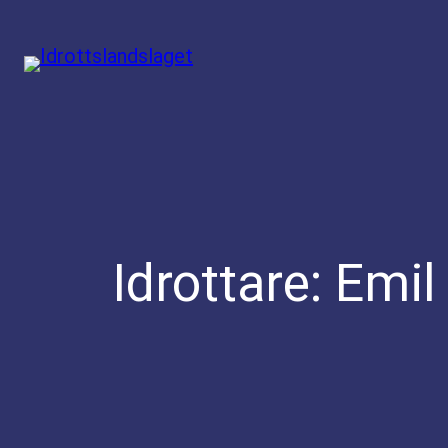
Hoppa
till
innehåll
Idrottare:
Emil