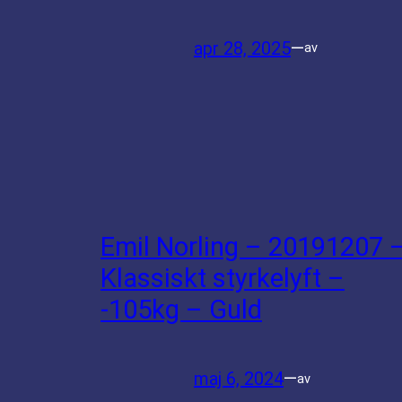
apr 28, 2025
—
av
Emil Norling – 20191207 
Klassiskt styrkelyft –
-105kg – Guld
maj 6, 2024
—
av