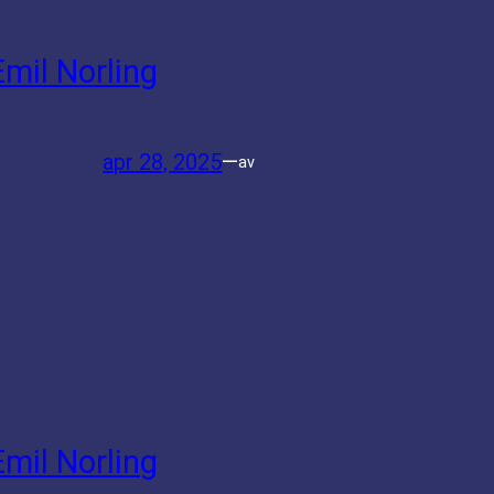
Emil Norling
apr 28, 2025
—
av
Emil Norling