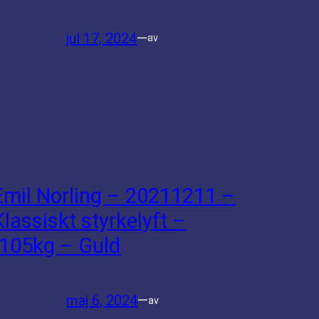
jul 17, 2024
—
av
Emil Norling – 20211211 –
Klassiskt styrkelyft –
-105kg – Guld
maj 6, 2024
—
av