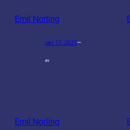
Emil Norling
okt 17, 2025
—
av
Emil Norling