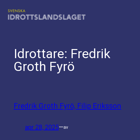
Hoppa
till
innehåll
Idrottare:
Fredrik
Groth Fyrö
Fredrik Groth Fyrö, Filip Eriksson
apr 28, 2025
—
av