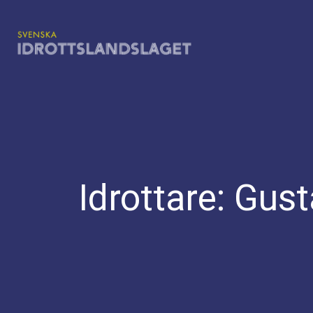
Hoppa
till
innehåll
Idrottare:
Gust