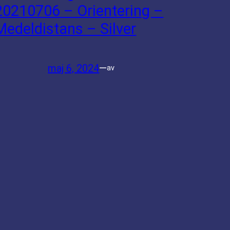
20210706 – Orientering –
Medeldistans – Silver
maj 6, 2024
—
av