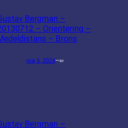
Gustav Bergman –
20130712 – Orientering –
Medeldistans – Brons
maj 6, 2024
—
av
Gustav Bergman –