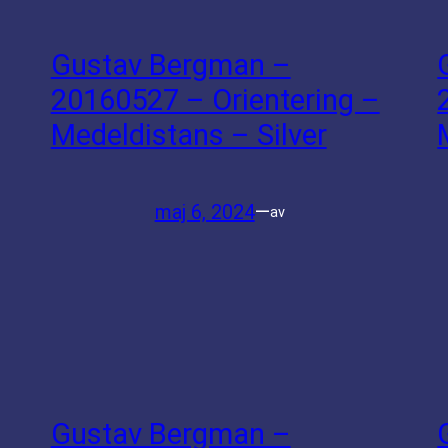
Gustav Bergman –
20160527 – Orientering –
Medeldistans – Silver
maj 6, 2024
—
av
Gustav Bergman –