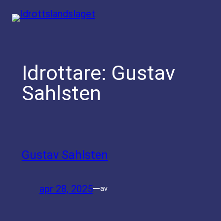
Hoppa
till
innehåll
Idrottare:
Gustav
Sahlsten
Gustav Sahlsten
apr 28, 2025
—
av