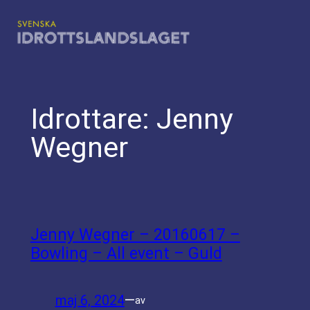
Hoppa
till
innehåll
Idrottare:
Jenny
Wegner
Jenny Wegner – 20160617 –
Bowling – All event – Guld
maj 6, 2024
—
av