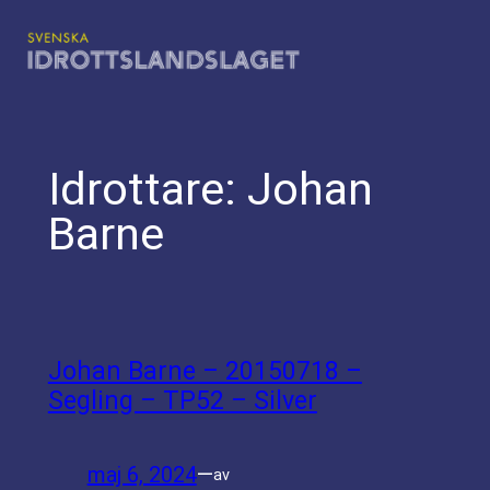
Hoppa
till
innehåll
Idrottare:
Johan
Barne
Johan Barne – 20150718 –
Segling – TP52 – Silver
maj 6, 2024
—
av