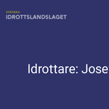
Hoppa
till
innehåll
Idrottare:
Jose