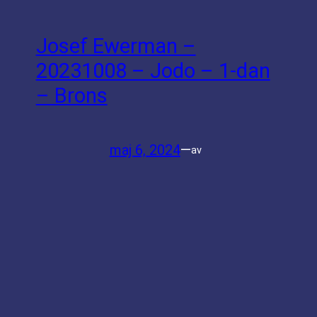
Josef Ewerman –
20231008 – Jodo – 1-dan
– Brons
maj 6, 2024
—
av