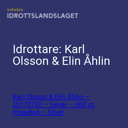
Hoppa
till
innehåll
Idrottare:
Karl
Olsson & Elin Åhlin
Karl Olsson & Elin Åhlin –
20170730 – Gevär – 300 m,
mixedlag – Silver