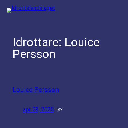
Hoppa
till
innehåll
Idrottare:
Louice
Persson
Louice Persson
apr 28, 2025
—
av