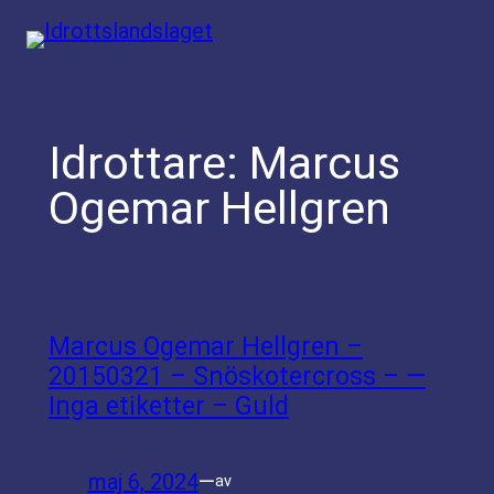
Hoppa
till
innehåll
Idrottare:
Marcus
Ogemar Hellgren
Marcus Ogemar Hellgren –
20150321 – Snöskotercross – —
Inga etiketter – Guld
maj 6, 2024
—
av