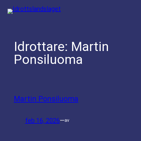
Hoppa
till
innehåll
Idrottare:
Martin
Ponsiluoma
Martin Ponsiluoma
feb 16, 2026
—
av