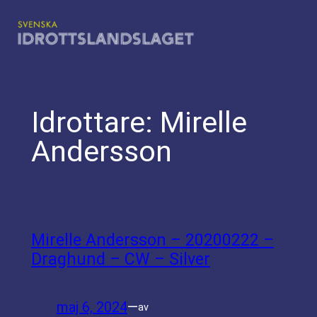
Hoppa
till
innehåll
Idrottare:
Mirelle
Andersson
Mirelle Andersson – 20200222 –
Draghund – CW – Silver
maj 6, 2024
—
av