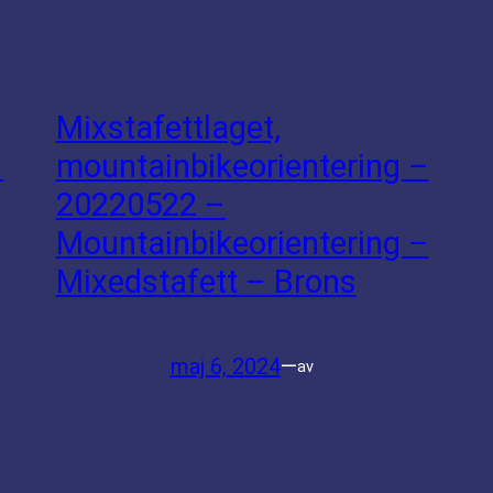
Mixstafettlaget,
–
mountainbikeorientering –
20220522 –
Mountainbikeorientering –
Mixedstafett – Brons
maj 6, 2024
—
av