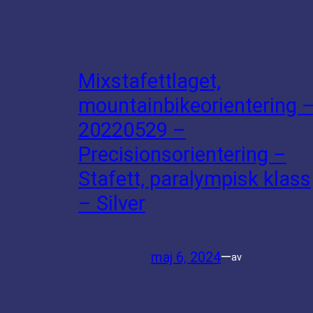
Mixstafettlaget,
mountainbikeorientering 
20220529 –
Precisionsorientering –
Stafett, paralympisk klass
– Silver
maj 6, 2024
—
av