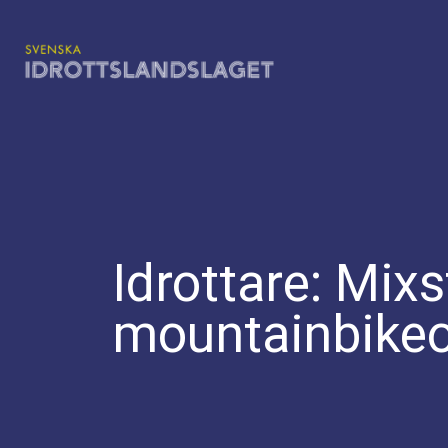
Hoppa
till
innehåll
Idrottare:
Mixs
mountainbikeo