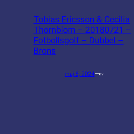
Tobias Ericsson & Cecilia
Thörnblom – 20180721 –
Fotbollsgolf – Dubbel –
Brons
maj 6, 2024
—
av