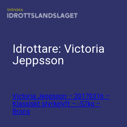
Hoppa
till
innehåll
Idrottare:
Victoria
Jeppsson
Victoria Jeppsson – 20170316 –
Klassiskt styrkelyft – -57kg –
Brons