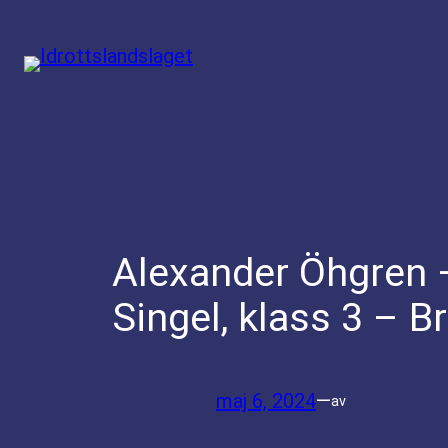
Hoppa
till
innehåll
Alexander Öhgren 
Singel, klass 3 – B
maj 6, 2024
—
av