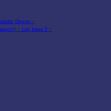
exander Öhgren –
sport) – Lag, klass 3 –