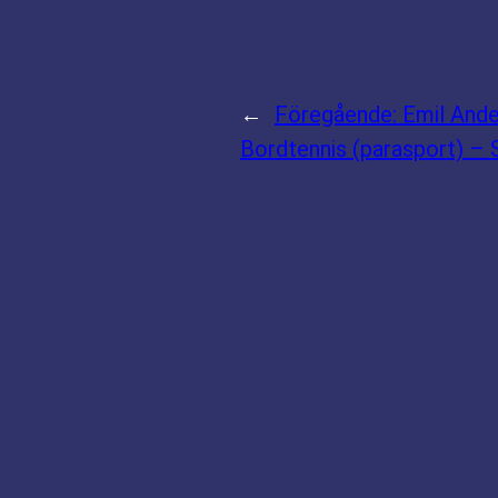
←
Föregående:
Emil And
Bordtennis (parasport) – S