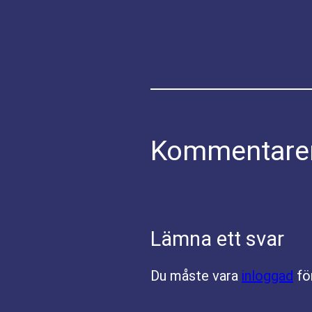
Kommentare
Lämna ett svar
Du måste vara
inloggad
fö