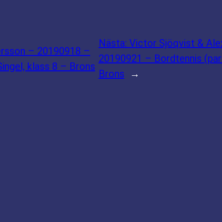
Nästa:
Victor Sjöqvist & Al
ersson – 20190918 –
20190921 – Bordtennis (para
ingel, klass 8 – Brons
Brons
→