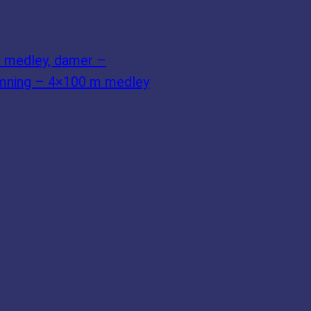
 medley, damer –
mning – 4×100 m medley