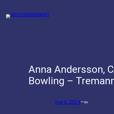
Hoppa
till
innehåll
Anna Andersson, C
Bowling – Tremann
maj 6, 2024
—
av