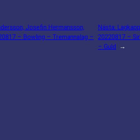
ndersson, Josefin Hermansson,
Nästa:
Lagkapp
220817 – Bowling – Tremannalag –
20220817 – Si
– Guld
→