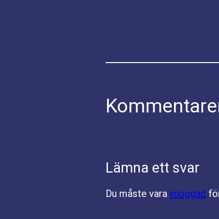
Kommentare
Lämna ett svar
Du måste vara
inloggad
fö