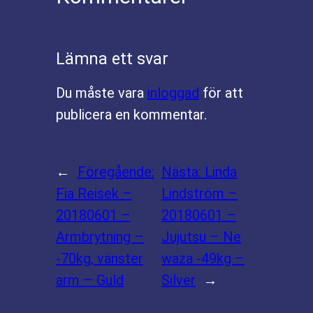
Lämna ett svar
Du måste vara
inloggad
för att
publicera en kommentar.
←
Föregående:
Nästa:
Linda
Fia Reisek –
Lindström –
20180601 –
20180601 –
Armbrytning –
Jujutsu – Ne
-70kg, vänster
waza -49kg –
arm – Guld
Silver
→