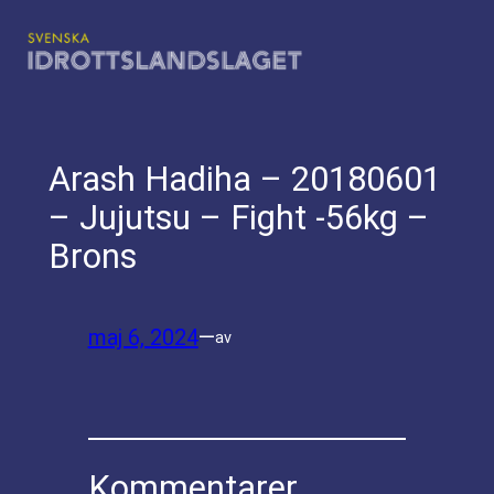
Hoppa
till
innehåll
Arash Hadiha – 20180601
– Jujutsu – Fight -56kg –
Brons
maj 6, 2024
—
av
Kommentarer