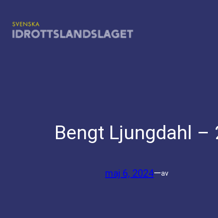
Hoppa
till
innehåll
Bengt Ljungdahl –
maj 6, 2024
—
av