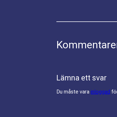
Kommentare
Lämna ett svar
Du måste vara
inloggad
fö