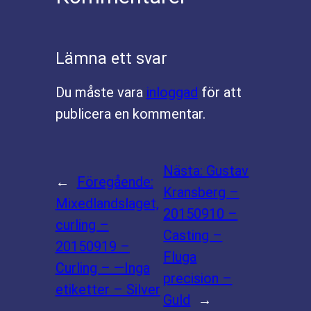
Lämna ett svar
Du måste vara
inloggad
för att
publicera en kommentar.
Nästa:
Gustav
←
Föregående:
Kransberg –
Mixedlandslaget,
20150910 –
curling –
Casting –
20150919 –
Fluga
Curling – —Inga
precision –
etiketter – Silver
Guld
→