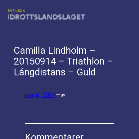
Hoppa
till
innehåll
Camilla Lindholm –
20150914 – Triathlon –
Långdistans – Guld
maj 6, 2024
—
av
Kommentarer