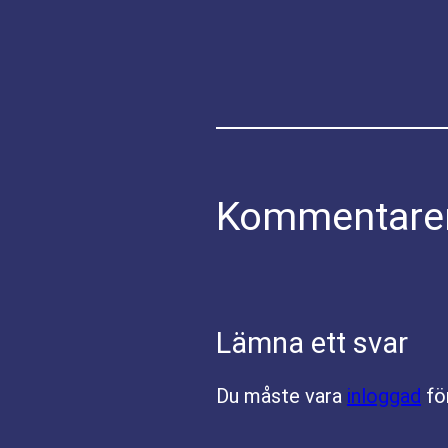
Kommentare
Lämna ett svar
Du måste vara
inloggad
fö