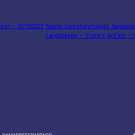
hrer – 20180222
Nästa:
Damstafettlaget, längdsk
Längdskidor – Stafett 4×5 km – S