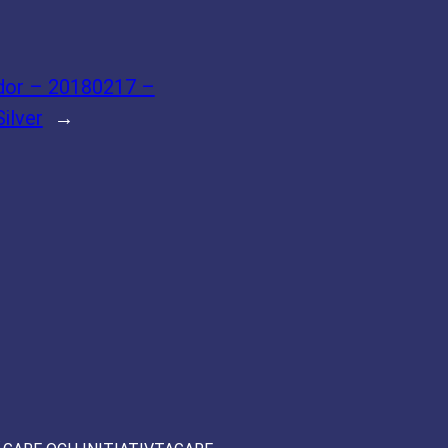
idor – 20180217 –
ilver
→