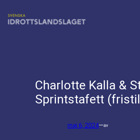
Hoppa
till
innehåll
Charlotte Kalla & 
Sprintstafett (fristi
maj 6, 2024
—
av