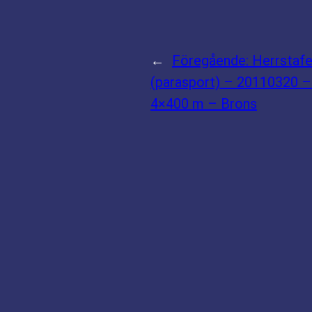
←
Föregående:
Herrstafe
(parasport) – 20110320 – 
4×400 m – Brons