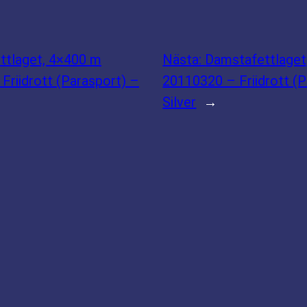
ttlaget, 4×400 m
Nästa:
Damstafettlaget
Friidrott (Parasport) –
20110320 – Friidrott (
Silver
→