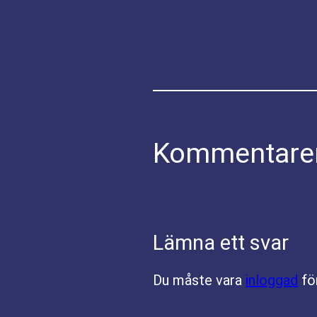
Kommentare
Lämna ett svar
Du måste vara
inloggad
fö