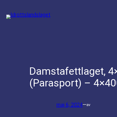
Hoppa
till
innehåll
Damstafettlaget, 4
(Parasport) – 4×4
maj 6, 2024
—
av