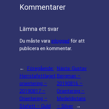
Kommentarer
Lämna ett svar
Du måste vara
inloggad
för att
publicera en kommentar.
←
Föregående:
Nästa:
Gustav
Herrstafettlaget,
Bergman –
orientering –
20190816 –
20190817 –
Orientering –
Orientering –
Medeldistans
Stafett – Guld
– Silver
→