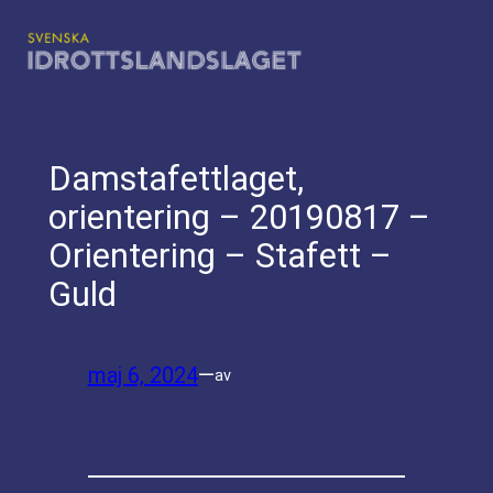
Hoppa
till
innehåll
Damstafettlaget,
orientering – 20190817 –
Orientering – Stafett –
Guld
maj 6, 2024
—
av