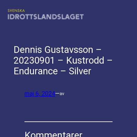
Hoppa
till
innehåll
Dennis Gustavsson –
20230901 – Kustrodd –
Endurance – Silver
maj 6, 2024
—
av
Kommentarer