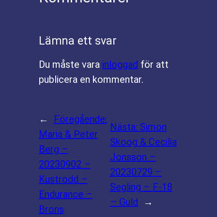
Lämna ett svar
Du måste vara
inloggad
för att
publicera en kommentar.
←
Föregående:
Nästa:
Simon
Maria & Peter
Skoog & Cecilia
Berg –
Jonsson –
20230902 –
20230729 –
Kustrodd –
Segling – F-18
Endurance –
– Guld
→
Brons