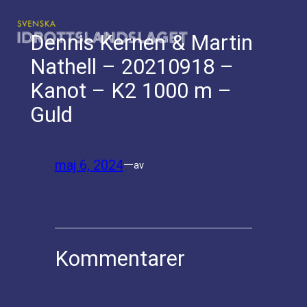
Hoppa
till
Dennis Kernen & Martin
innehåll
Nathell – 20210918 –
Kanot – K2 1000 m –
Guld
maj 6, 2024
—
av
Kommentarer