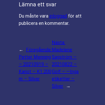
Lämna ett svar
Du måste vara
inloggad
för att
publicera en kommentar.
Nästa:
←
Föregående:
Madelene
Petter Menning
Sagström –
– 20210919 –
20210822 –
Kanot – K1 200
Golf – —Inga
m – Silver
etiketter –
Silver
→