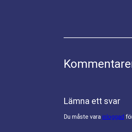
Kommentare
Lämna ett svar
Du måste vara
inloggad
fö