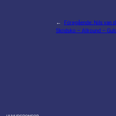
←
Föregående:
Nils van 
Skridsko – Allround – Gul